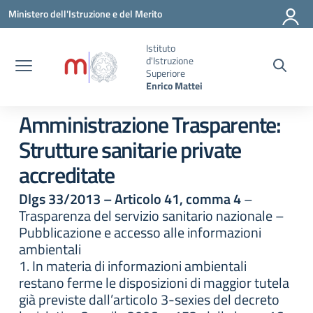
Vai ai contenuti
Vai al menu di navigazione
Vai al footer
Ministero dell'Istruzione e del Merito
Istituto
d'Istruzione
Superiore
Enrico Mattei
Amministrazione Trasparente:
Strutture sanitarie private
accreditate
Dlgs 33/2013 – Articolo 41, comma 4
–
Trasparenza del servizio sanitario nazionale –
Pubblicazione e accesso alle informazioni
ambientali
1. In materia di informazioni ambientali
restano ferme le disposizioni di maggior tutela
già previste dall’articolo 3-sexies del decreto