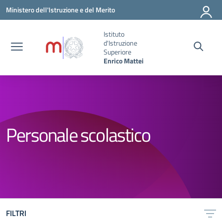
Vai ai contenuti
Vai al menu di navigazione
Vai al footer
Ministero dell'Istruzione e del Merito
Istituto
d'Istruzione
Superiore
Enrico Mattei
Personale scolastico
FILTRI