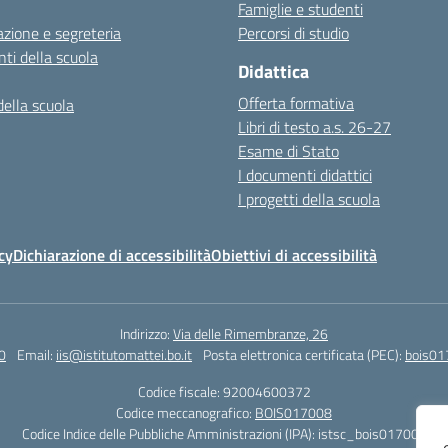
Famiglie e studenti
zione e segreteria
Percorsi di studio
ti della scuola
Didattica
Offerta formativa
della scuola
Libri di testo a.s. 26-27
Esame di Stato
I documenti didattici
I progetti della scuola
cy
Dichiarazione di accessibilità
Obiettivi di accessibilità
Indirizzo:
Via delle Rimembranze, 26
0
Email:
iis@istitutomattei.bo.it
Posta elettronica certificata (PEC):
bois01
Codice fiscale: 92004600372
Codice meccanografico:
BOIS017008
Codice Indice delle Pubbliche Amministrazioni (IPA): istsc_bois017008