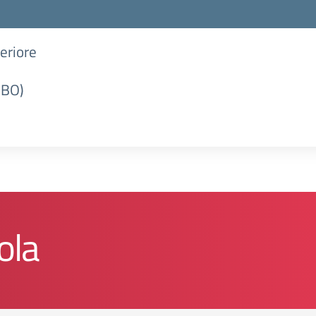
periore
(BO)
ola