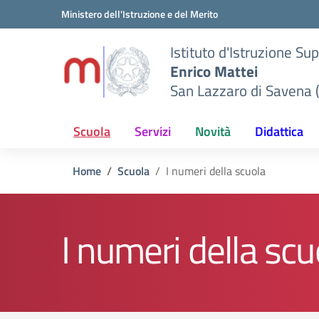
Vai ai contenuti
Vai al menu di navigazione
Vai al footer
Ministero dell'Istruzione e del Merito
Istituto d'Istruzione Su
Enrico Mattei
San Lazzaro di Savena 
Scuola
Servizi
Novità
Didattica
Home
Scuola
I numeri della scuola
I numeri della scu