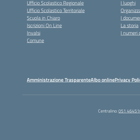
Ufficio Scolastico Regionale
I luoghi
Ufficio Scolastico Territoriale
Organizza
Scuola in Chiaro
I documen
Iscrizioni On Line
La storia
Invalsi
I numeri 
Comune
Amministrazione Trasparente
Albo online
Privacy Poli
Centralino:
051 46451