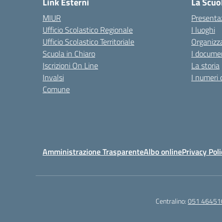
Link Esterni
La Scuo
MIUR
Presenta
Ufficio Scolastico Regionale
I luoghi
Ufficio Scolastico Territoriale
Organizza
Scuola in Chiaro
I documen
Iscrizioni On Line
La storia
Invalsi
I numeri 
Comune
Amministrazione Trasparente
Albo online
Privacy Poli
Centralino:
051 46451