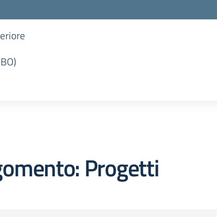
periore
(BO)
omento: Progetti