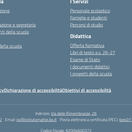
la
I Servizi
zione
Personale scolastico
Famiglie e studenti
zione e segreteria
Percorsi di studio
ti della scuola
Didattica
Offerta formativa
della scuola
Libri di testo a.s. 26-27
Esame di Stato
I documenti didattici
I progetti della scuola
cy
Dichiarazione di accessibilità
Obiettivi di accessibilità
Indirizzo:
Via delle Rimembranze, 26
0
Email:
iis@istitutomattei.bo.it
Posta elettronica certificata (PEC):
bois01
Codice fiscale: 92004600372