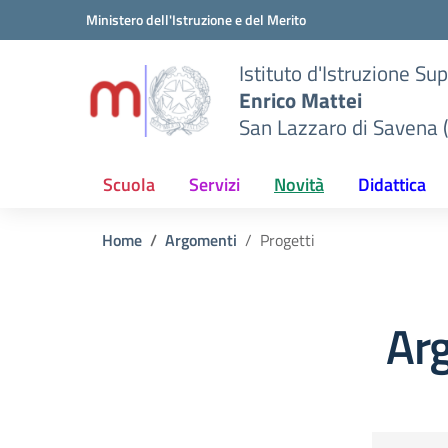
Vai ai contenuti
Vai al menu di navigazione
Vai al footer
Ministero dell'Istruzione e del Merito
Istituto d'Istruzione Su
Enrico Mattei
San Lazzaro di Savena 
Scuola
Servizi
Novità
Didattica
Home
Argomenti
Progetti
Arg