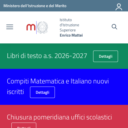
Vai ai contenuti
Vai al menu di navigazione
Vai al footer
Ministero dell'Istruzione e del Merito
Istituto
d'Istruzione
Superiore
Enrico Mattei
Libri di testo a.s. 2026-2027
Dettagli
Compiti Matematica e Italiano nuovi
iscritti
Dettagli
Chiusura pomeridiana uffici scolastici