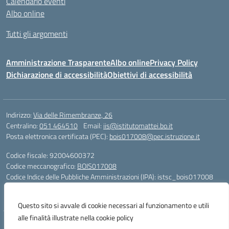
Calendario eventi
Albo online
Tutti gli argomenti
Amministrazione Trasparente
Albo online
Privacy Policy
Dichiarazione di accessibilità
Obiettivi di accessibilità
Indirizzo:
Via delle Rimembranze, 26
Centralino:
051 464510
Email:
iis@istitutomattei.bo.it
Posta elettronica certificata (PEC):
bois017008@pec.istruzione.it
Codice fiscale: 92004600372
Codice meccanografico:
BOIS017008
Codice Indice delle Pubbliche Amministrazioni (IPA): istsc_bois017008
Codice unico di fatturazione (CUF): UFRDH1
Questo sito si avvale di cookie necessari al funzionamento e utili
alle finalità illustrate nella cookie policy
Concept & Design by Designers Italia