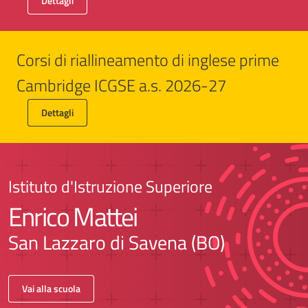
Dettagli
Corsi di riallineamento di inglese prime
Cambridge ICGSE a.s. 2026-27
Dettagli
Istituto d'Istruzione Superiore
Enrico Mattei
San Lazzaro di Savena (BO)
Vai alla scuola