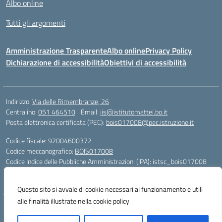
Albo online
Tutti gli argomenti
Amministrazione Trasparente
Albo online
Privacy Policy
Dichiarazione di accessibilità
Obiettivi di accessibilità
Indirizzo:
Via delle Rimembranze, 26
Centralino:
051 464510
Email:
iis@istitutomattei.bo.it
Posta elettronica certificata (PEC):
bois017008@pec.istruzione.it
Codice fiscale: 92004600372
Codice meccanografico:
BOIS017008
Codice Indice delle Pubbliche Amministrazioni (IPA): istsc_bois017008
Codice unico di fatturazione (CUF): UFRDH1
Questo sito si avvale di cookie necessari al funzionamento e utili
alle finalità illustrate nella cookie policy
Concept & Design by Designers Italia