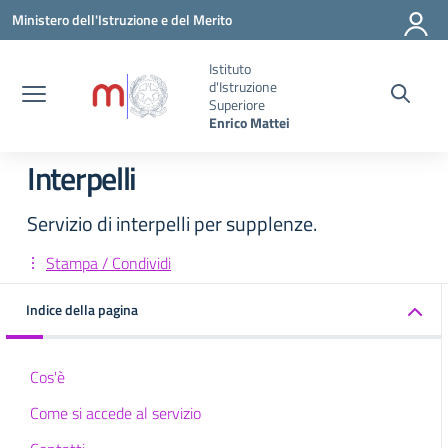
Vai ai contenuti
Vai al menu di navigazione
Vai al footer
Ministero dell'Istruzione e del Merito
Istituto
d'Istruzione
Superiore
Enrico Mattei
Interpelli
Servizio di interpelli per supplenze.
Stampa / Condividi
Indice della pagina
Cos'è
Come si accede al servizio