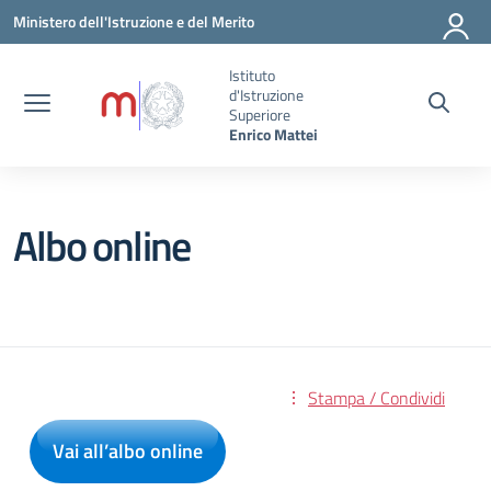
Vai ai contenuti
Vai al menu di navigazione
Vai al footer
Ministero dell'Istruzione e del Merito
Istituto
d'Istruzione
Superiore
Enrico Mattei
Albo online
Stampa / Condividi
Vai all’albo online