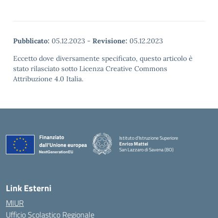
Pubblicato:
05.12.2023
-
Revisione:
05.12.2023
Eccetto dove diversamente specificato, questo articolo è
stato rilasciato sotto Licenza Creative Commons
Attribuzione 4.0 Italia.
Istituto d'Istruzione Superiore
Enrico Mattei
San Lazzaro di Savena (BO)
Link Esterni
MIUR
Ufficio Scolastico Regionale