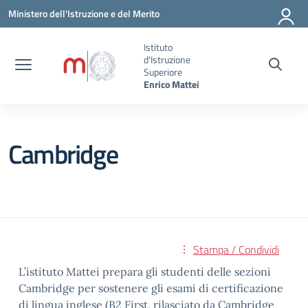
Vai ai contenuti
Vai al menu di navigazione
Vai al footer
Ministero dell'Istruzione e del Merito
Istituto
d'Istruzione
Superiore
Enrico Mattei
Cambridge
Stampa / Condividi
L’istituto Mattei prepara gli studenti delle sezioni
Cambridge per sostenere gli esami di certificazione
di lingua inglese (B2 First, rilasciato da Cambridge