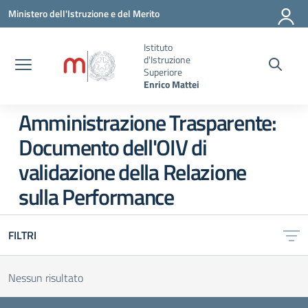
Vai ai contenuti
Vai al menu di navigazione
Vai al footer
Ministero dell'Istruzione e del Merito
Istituto
d'Istruzione
Superiore
Enrico Mattei
Amministrazione Trasparente:
Documento dell'OIV di
validazione della Relazione
sulla Performance
FILTRI
Nessun risultato