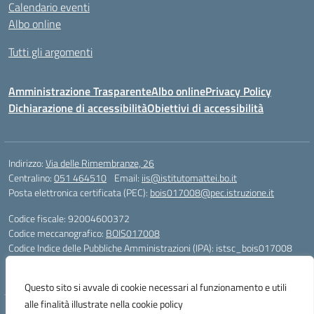
Calendario eventi
Albo online
Tutti gli argomenti
Amministrazione Trasparente
Albo online
Privacy Policy
Dichiarazione di accessibilità
Obiettivi di accessibilità
Indirizzo:
Via delle Rimembranze, 26
Centralino:
051 464510
Email:
iis@istitutomattei.bo.it
Posta elettronica certificata (PEC):
bois017008@pec.istruzione.it
Codice fiscale: 92004600372
Codice meccanografico:
BOIS017008
Codice Indice delle Pubbliche Amministrazioni (IPA): istsc_bois017008
Codice unico di fatturazione (CUF): UFRDH1
Questo sito si avvale di cookie necessari al funzionamento e utili
alle finalità illustrate nella cookie policy