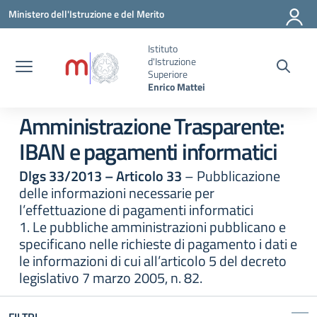
Vai ai contenuti
Vai al menu di navigazione
Vai al footer
Ministero dell'Istruzione e del Merito
Istituto
d'Istruzione
Superiore
Enrico Mattei
Amministrazione Trasparente:
IBAN e pagamenti informatici
Dlgs 33/2013 – Articolo 33
– Pubblicazione
delle informazioni necessarie per
l’effettuazione di pagamenti informatici
1. Le pubbliche amministrazioni pubblicano e
specificano nelle richieste di pagamento i dati e
le informazioni di cui all’articolo 5 del decreto
legislativo 7 marzo 2005, n. 82.