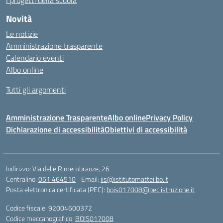
I progetti della scuola
Novità
Le notizie
Amministrazione trasparente
Calendario eventi
Albo online
Tutti gli argomenti
Amministrazione Trasparente
Albo online
Privacy Policy
Dichiarazione di accessibilità
Obiettivi di accessibilità
Indirizzo:
Via delle Rimembranze, 26
Centralino:
051 464510
Email:
iis@istitutomattei.bo.it
Posta elettronica certificata (PEC):
bois017008@pec.istruzione.it
Codice fiscale: 92004600372
Codice meccanografico:
BOIS017008