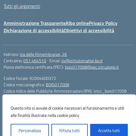
Tutti gli argomenti
Amministrazione Trasparente
Albo online
Privacy Policy
Dichiarazione di accessibilità
Obiettivi di accessibilità
Indirizzo:
Via delle Rimembranze, 26
Centralino:
051 464510
Email:
iis@istitutomattei.bo.it
Posta elettronica certificata (PEC):
bois017008@pec.istruzione.it
Codice fiscale: 92004600372
Codice meccanografico:
BOIS017008
Codice Indice delle Pubbliche Amministrazioni (IPA): istsc_bois017008
Codice unico di fatturazione (CUF): UFRDH1
Questo sito si avvale di cookie necessari al funzionamento e utili
alle finalità illustrate nella cookie policy
Concept & Design by Designers Italia
Personalizza
Rifiuta tutti
Accetta tutti