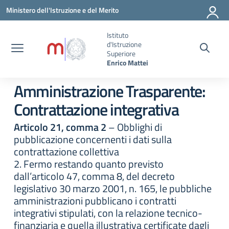
Vai ai contenuti
Vai al menu di navigazione
Vai al footer
Ministero dell'Istruzione e del Merito
Istituto
d'Istruzione
Superiore
Enrico Mattei
Amministrazione Trasparente:
Contrattazione integrativa
Articolo 21, comma 2
– Obblighi di
pubblicazione concernenti i dati sulla
contrattazione collettiva
2. Fermo restando quanto previsto
dall’articolo 47, comma 8, del decreto
legislativo 30 marzo 2001, n. 165, le pubbliche
amministrazioni pubblicano i contratti
integrativi stipulati, con la relazione tecnico-
finanziaria e quella illustrativa certificate dagli