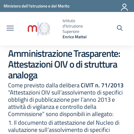
Vai ai contenuti
Vai al menu di navigazione
Vai al footer
Ministero dell'Istruzione e del Merito
Istituto
d'Istruzione
Superiore
Enrico Mattei
Amministrazione Trasparente:
Attestazioni OIV o di struttura
analoga
Come previsto dalla delibera
CiVIT n. 71/2013
“Attestazioni OIV sull’assolvimento di specifici
obblighi di pubblicazione per l’anno 2013 e
attività di vigilanza e controllo della
Commissione” sono disponibili in allegato:
1. Il documento di attestazione del Nucleo di
valutazione sull’assolvimento di specifici