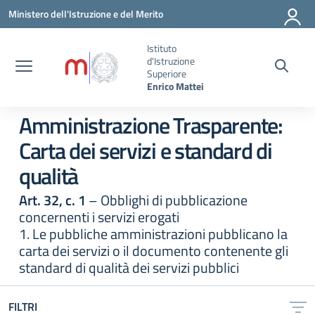
Vai ai contenuti
Vai al menu di navigazione
Vai al footer
Ministero dell'Istruzione e del Merito
Istituto
d'Istruzione
Superiore
Enrico Mattei
Amministrazione Trasparente:
Carta dei servizi e standard di
qualità
Art. 32, c. 1
– Obblighi di pubblicazione
concernenti i servizi erogati
1. Le pubbliche amministrazioni pubblicano la
carta dei servizi o il documento contenente gli
standard di qualità dei servizi pubblici
FILTRI