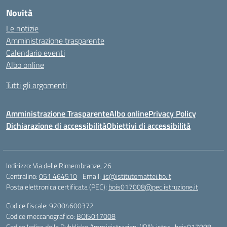
Novità
Le notizie
Amministrazione trasparente
Calendario eventi
Albo online
Tutti gli argomenti
Amministrazione Trasparente
Albo online
Privacy Policy
Dichiarazione di accessibilità
Obiettivi di accessibilità
Indirizzo:
Via delle Rimembranze, 26
Centralino:
051 464510
Email:
iis@istitutomattei.bo.it
Posta elettronica certificata (PEC):
bois017008@pec.istruzione.it
Codice fiscale: 92004600372
Codice meccanografico:
BOIS017008
Codice Indice delle Pubbliche Amministrazioni (IPA): istsc_bois017008