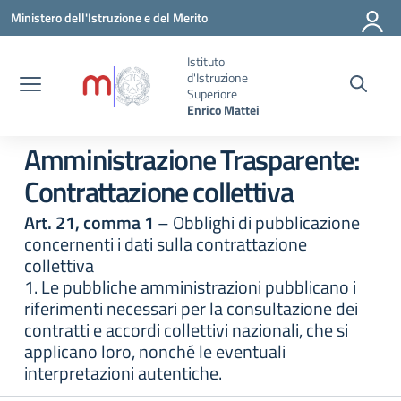
Vai ai contenuti
Vai al menu di navigazione
Vai al footer
Ministero dell'Istruzione e del Merito
Istituto
d'Istruzione
Superiore
Enrico Mattei
Amministrazione Trasparente:
Contrattazione collettiva
Art. 21, comma 1
– Obblighi di pubblicazione
concernenti i dati sulla contrattazione
collettiva
1. Le pubbliche amministrazioni pubblicano i
riferimenti necessari per la consultazione dei
contratti e accordi collettivi nazionali, che si
applicano loro, nonché le eventuali
interpretazioni autentiche.