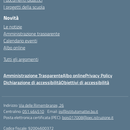
I documenti didattici
I progetti della scuola
Novità
Le notizie
Amministrazione trasparente
Calendario eventi
Albo online
Tutti gli argomenti
Amministrazione Trasparente
Albo online
Privacy Policy
Dichiarazione di accessibilità
Obiettivi di accessibilità
Indirizzo:
Via delle Rimembranze, 26
Centralino:
051 464510
Email:
iis@istitutomattei.bo.it
Posta elettronica certificata (PEC):
bois017008@pec.istruzione.it
Codice fiscale: 92004600372