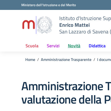
Vai ai contenuti
Vai al menu di navigazione
Vai al footer
Ministero dell'Istruzione e del Merito
Istituto d'Istruzione Su
Enrico Mattei
San Lazzaro di Savena 
Scuola
Servizi
Novità
Didattica
Home
Amministrazione Trasparente
I docume
Amministrazione T
valutazione della 