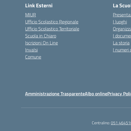
Link Esterni
La Scuo
MIUR
Presenta
Ufficio Scolastico Regionale
I luoghi
Ufficio Scolastico Territoriale
Organizza
Scuola in Chiaro
I documen
Iscrizioni On Line
La storia
Invalsi
I numeri 
Comune
Amministrazione Trasparente
Albo online
Privacy Poli
Centralino:
051 46451