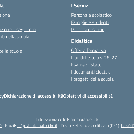
la
I Servizi
zione
Personale scolastico
Famiglie e studenti
zione e segreteria
Percorsi di studio
ti della scuola
Didattica
Offerta formativa
della scuola
Libri di testo a.s. 26-27
Esame di Stato
I documenti didattici
I progetti della scuola
cy
Dichiarazione di accessibilità
Obiettivi di accessibilità
Indirizzo:
Via delle Rimembranze, 26
0
Email:
iis@istitutomattei.bo.it
Posta elettronica certificata (PEC):
bois01