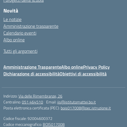
I progetti della scuola
Novità
Le notizie
Amministrazione trasparente
Calendario eventi
Albo online
Tutti gli argomenti
Amministrazione Trasparente
Albo online
Privacy Policy
Dichiarazione di accessibilità
Obiettivi di accessibilità
Indirizzo:
Via delle Rimembranze, 26
Centralino:
051 464510
Email:
iis@istitutomattei.bo.it
Posta elettronica certificata (PEC):
bois017008@pec.istruzione.it
Codice fiscale: 92004600372
Codice meccanografico:
BOIS017008