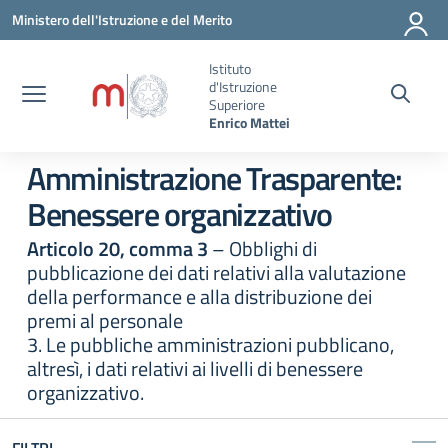
Vai ai contenuti
Vai al menu di navigazione
Vai al footer
Ministero dell'Istruzione e del Merito
Istituto
d'Istruzione
Superiore
Enrico Mattei
Amministrazione Trasparente:
Benessere organizzativo
Articolo 20, comma 3
– Obblighi di
pubblicazione dei dati relativi alla valutazione
della performance e alla distribuzione dei
premi al personale
3. Le pubbliche amministrazioni pubblicano,
altresì, i dati relativi ai livelli di benessere
organizzativo.