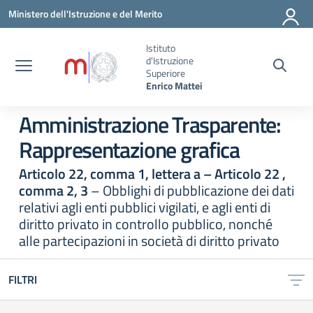
Vai ai contenuti
Vai al menu di navigazione
Vai al footer
Ministero dell'Istruzione e del Merito
Istituto
d'Istruzione
Superiore
Enrico Mattei
Amministrazione Trasparente:
Rappresentazione grafica
Articolo 22, comma 1, lettera a – Articolo 22 ,
comma 2, 3
– Obblighi di pubblicazione dei dati
relativi agli enti pubblici vigilati, e agli enti di
diritto privato in controllo pubblico, nonché
alle partecipazioni in società di diritto privato
FILTRI