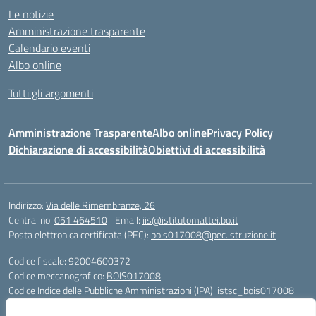
Le notizie
Amministrazione trasparente
Calendario eventi
Albo online
Tutti gli argomenti
Amministrazione Trasparente
Albo online
Privacy Policy
Dichiarazione di accessibilità
Obiettivi di accessibilità
Indirizzo:
Via delle Rimembranze, 26
Centralino:
051 464510
Email:
iis@istitutomattei.bo.it
Posta elettronica certificata (PEC):
bois017008@pec.istruzione.it
Codice fiscale: 92004600372
Codice meccanografico:
BOIS017008
Codice Indice delle Pubbliche Amministrazioni (IPA): istsc_bois017008
Codice unico di fatturazione (CUF): UFRDH1