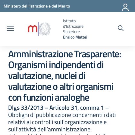
Vai ai contenuti
Vai al menu di navigazione
Vai al footer
Ministero dell'Istruzione e del Merito
Istituto
d'Istruzione
Superiore
Enrico Mattei
Amministrazione Trasparente:
Organismi indipendenti di
valutazione, nuclei di
valutazione o altri organismi
con funzioni analoghe
Dlgs 33/2013 – Articolo 31, comma 1
–
Obblighi di pubblicazione concernenti i dati
relativi ai controlli sull’organizzazione e
sull’attività dell’amministrazione