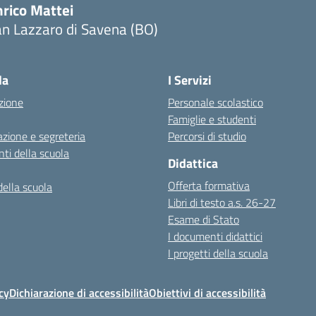
nrico Mattei
n Lazzaro di Savena (BO)
la
I Servizi
zione
Personale scolastico
Famiglie e studenti
zione e segreteria
Percorsi di studio
ti della scuola
Didattica
Offerta formativa
della scuola
Libri di testo a.s. 26-27
Esame di Stato
I documenti didattici
I progetti della scuola
cy
Dichiarazione di accessibilità
Obiettivi di accessibilità