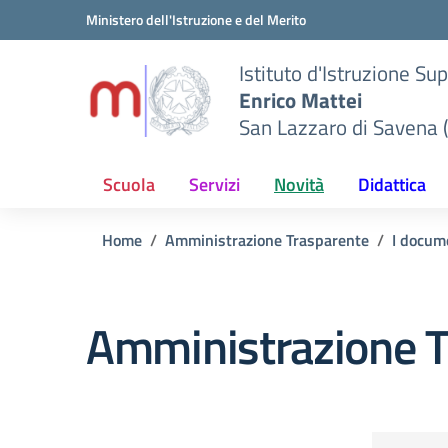
Vai ai contenuti
Vai al menu di navigazione
Vai al footer
Ministero dell'Istruzione e del Merito
Istituto d'Istruzione Su
Enrico Mattei
San Lazzaro di Savena 
Scuola
Servizi
Novità
Didattica
Home
Amministrazione Trasparente
I docume
Amministrazione T