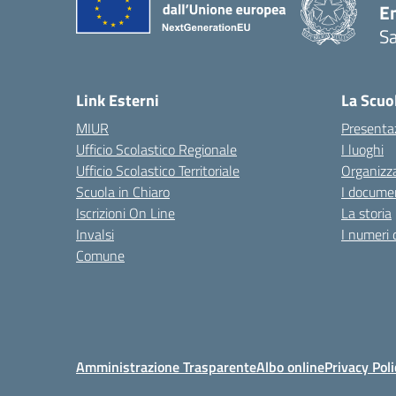
E
Sa
Link Esterni
La Scuo
MIUR
Presenta
Ufficio Scolastico Regionale
I luoghi
Ufficio Scolastico Territoriale
Organizza
Scuola in Chiaro
I documen
Iscrizioni On Line
La storia
Invalsi
I numeri 
Comune
Amministrazione Trasparente
Albo online
Privacy Poli