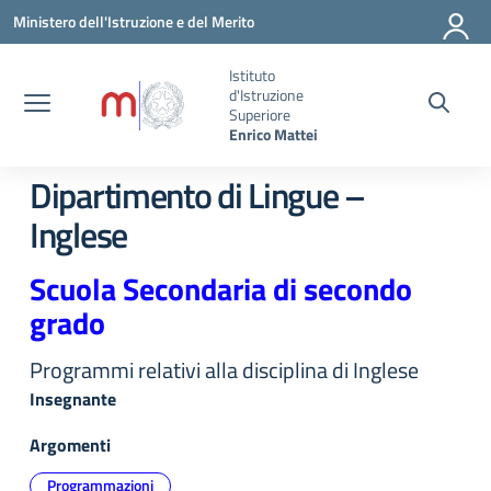
Vai ai contenuti
Vai al menu di navigazione
Vai al footer
Ministero dell'Istruzione e del Merito
Istituto
d'Istruzione
Superiore
Enrico Mattei
Dipartimento di Lingue –
Inglese
Scuola Secondaria di secondo
grado
Programmi relativi alla disciplina di Inglese
Insegnante
Argomenti
Programmazioni