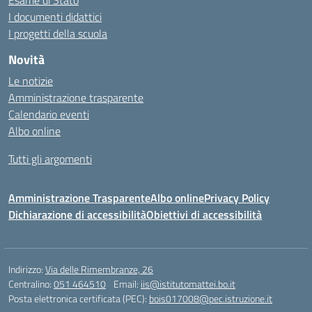
Esame di Stato
I documenti didattici
I progetti della scuola
Novità
Le notizie
Amministrazione trasparente
Calendario eventi
Albo online
Tutti gli argomenti
Amministrazione Trasparente
Albo online
Privacy Policy
Dichiarazione di accessibilità
Obiettivi di accessibilità
Indirizzo:
Via delle Rimembranze, 26
Centralino:
051 464510
Email:
iis@istitutomattei.bo.it
Posta elettronica certificata (PEC):
bois017008@pec.istruzione.it