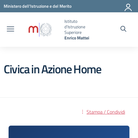
Vai ai contenuti
Vai al menu di navigazione
Vai al footer
Ministero dell'Istruzione e del Merito
Istituto
d'Istruzione
Superiore
Enrico Mattei
Civica in Azione Home
Stampa / Condividi