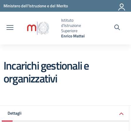
Vai ai contenuti
Vai al menu di navigazione
Vai al footer
Ministero dell'Istruzione e del Merito
Istituto
d'Istruzione
Superiore
Enrico Mattei
Incarichi gestionali e
organizzativi
Dettagli