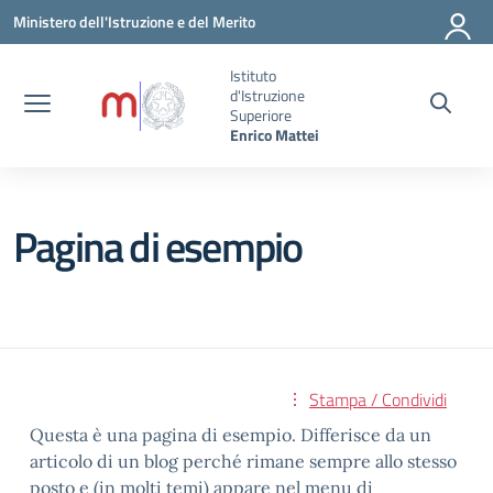
Vai ai contenuti
Vai al menu di navigazione
Vai al footer
Ministero dell'Istruzione e del Merito
Istituto
d'Istruzione
Superiore
Enrico Mattei
Pagina di esempio
Stampa / Condividi
Questa è una pagina di esempio. Differisce da un
articolo di un blog perché rimane sempre allo stesso
posto e (in molti temi) appare nel menu di