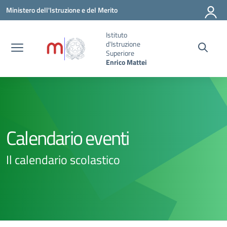
Vai ai contenuti
Vai al menu di navigazione
Vai al footer
Ministero dell'Istruzione e del Merito
Istituto
d'Istruzione
Superiore
Enrico Mattei
Calendario eventi
Il calendario scolastico