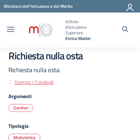
Vai ai contenuti
Vai al menu di navigazione
Vai al footer
Ministero dell'Istruzione e del Merito
Istituto
d'Istruzione
Superiore
Enrico Mattei
Richiesta nulla osta
Richiesta nulla osta.
Stampa / Condividi
Argomenti
Genitori
Tipologia
Modulistica