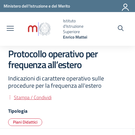
Vai ai contenuti
Vai al menu di navigazione
Vai al footer
Ministero dell'Istruzione e del Merito
Istituto
d'Istruzione
Superiore
Enrico Mattei
Protocollo operativo per
frequenza all’estero
Indicazioni di carattere operativo sulle
procedure per la frequenza all'estero
Stampa / Condividi
Tipologia
Piani Didattici