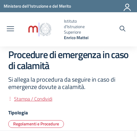
Vai ai contenuti
Vai al menu di navigazione
Vai al footer
Ministero dell'Istruzione e del Merito
Istituto
d'Istruzione
Superiore
Enrico Mattei
Procedure di emergenza in caso
di calamità
Si allega la procedura da seguire in caso di
emergenze dovute a calamità.
Stampa / Condividi
Tipologia
Regolamenti e Procedure