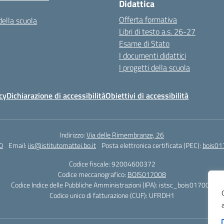
Didattica
Offerta formativa
della scuola
Libri di testo a.s. 26-27
Esame di Stato
I documenti didattici
I progetti della scuola
cy
Dichiarazione di accessibilità
Obiettivi di accessibilità
Indirizzo:
Via delle Rimembranze, 26
0
Email:
iis@istitutomattei.bo.it
Posta elettronica certificata (PEC):
bois01
Codice fiscale: 92004600372
Codice meccanografico:
BOIS017008
Codice Indice delle Pubbliche Amministrazioni (IPA): istsc_bois017008
Codice unico di fatturazione (CUF): UFRDH1