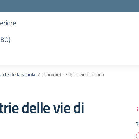
periore
(BO)
carte della scuola
Planimetrie delle vie di esodo
rie delle vie di
T