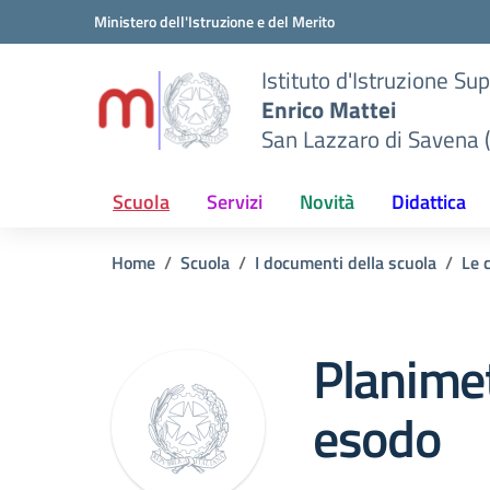
Vai ai contenuti
Vai al menu di navigazione
Vai al footer
Ministero dell'Istruzione e del Merito
Istituto d'Istruzione Su
Enrico Mattei
San Lazzaro di Savena 
Scuola
Servizi
Novità
Didattica
Home
Scuola
I documenti della scuola
Le 
Planimet
esodo