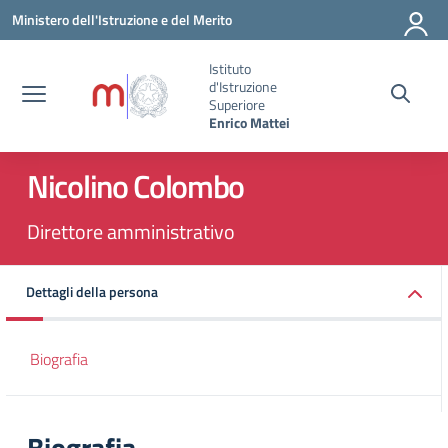
Vai ai contenuti
Vai al menu di navigazione
Vai al footer
Ministero dell'Istruzione e del Merito
Istituto
d'Istruzione
Superiore
Enrico Mattei
Nicolino Colombo
Direttore amministrativo
Dettagli della persona
Biografia
Biografia