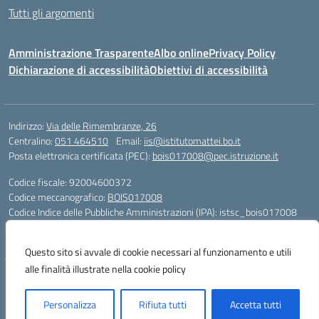
Tutti gli argomenti
Amministrazione Trasparente
Albo online
Privacy Policy
Dichiarazione di accessibilità
Obiettivi di accessibilità
Indirizzo:
Via delle Rimembranze, 26
Centralino:
051 464510
Email:
iis@istitutomattei.bo.it
Posta elettronica certificata (PEC):
bois017008@pec.istruzione.it
Codice fiscale: 92004600372
Codice meccanografico:
BOIS017008
Codice Indice delle Pubbliche Amministrazioni (IPA): istsc_bois017008
Codice unico di fatturazione (CUF): UFRDH1
Questo sito si avvale di cookie necessari al funzionamento e utili
alle finalità illustrate nella cookie policy
Concept & Design by Designers Italia
Personalizza
Rifiuta tutti
Accetta tutti