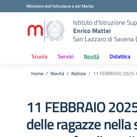
Vai ai contenuti
Vai al menu di navigazione
Vai al footer
Ministero dell'Istruzione e del Merito
Istituto d'Istruzione Su
Enrico Mattei
San Lazzaro di Savena 
Scuola
Servizi
Novità
Didattica
Home
Novità
Notizie
11 FEBBRAIO 2025: Gi
11 FEBBRAIO 2025: 
delle ragazze nella 