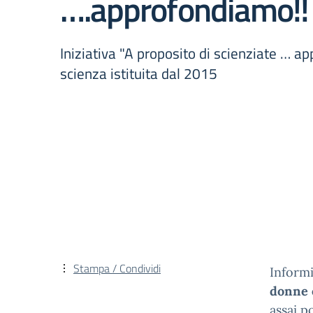
….approfondiamo!!
Iniziativa "A proposito di scienziate … a
scienza istituita dal 2015
Stampa / Condividi
Inform
donne e
assai p