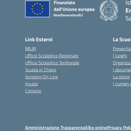
Is
E
Sa
Link Esterni
La Scuo
MIUR
Presenta
Ufficio Scolastico Regionale
I luoghi
Ufficio Scolastico Territoriale
Organizza
Scuola in Chiaro
I documen
Iscrizioni On Line
La storia
Invalsi
I numeri 
Comune
Amministrazione Trasparente
Albo online
Privacy Poli