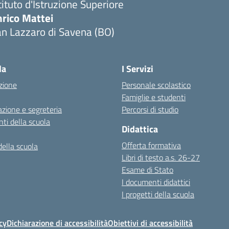
tituto d'Istruzione Superiore
nrico Mattei
n Lazzaro di Savena (BO)
la
I Servizi
zione
Personale scolastico
Famiglie e studenti
zione e segreteria
Percorsi di studio
ti della scuola
Didattica
Offerta formativa
della scuola
Libri di testo a.s. 26-27
Esame di Stato
I documenti didattici
I progetti della scuola
cy
Dichiarazione di accessibilità
Obiettivi di accessibilità