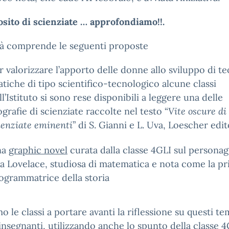
sito di scienziate … approfondiamo!!.
ità comprende le seguenti proposte
r valorizzare l’apporto delle donne allo sviluppo di te
atiche di tipo scientifico-tecnologico alcune classi
ll’Istituto si sono rese disponibili a leggere una delle
ografie di scienziate raccolte nel testo “
Vite oscure di
ienziate eminenti
” di S. Gianni e L. Uva, Loescher edit
na
graphic novel
curata dalla classe 4GLI sul personag
a Lovelace, studiosa di matematica e nota come la p
ogrammatrice della storia
mo le classi a portare avanti la riflessione su questi te
insegnanti, utilizzando anche lo spunto della classe 