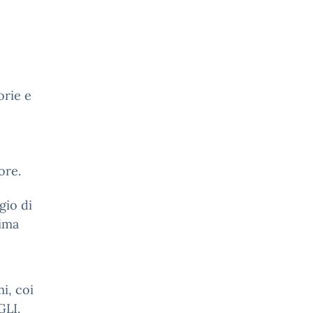
orie e
ore.
gio di
rima
mi, coi
4GLI.