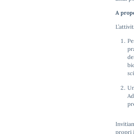
A propo
L’attiv
Pe
pr
de
bi
sc
U
Ad
pr
Invitia
propri 